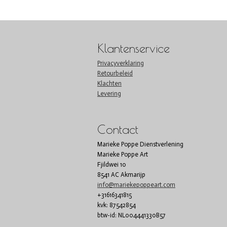
Klantenservice
Privacyverklaring
Retourbeleid
Klachten
Levering
Contact
Marieke Poppe Dienstverlening
Marieke Poppe Art
Fjildwei 10
8541 AC Akmarijp
info@mariekepoppeart.com
+31616341815
kvk: 87542854
btw-id: NL004441330B57